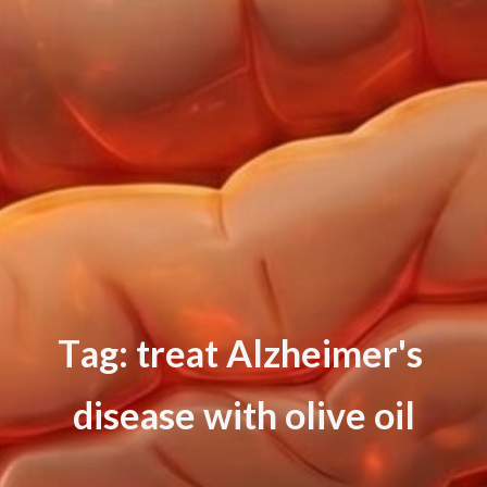
T
a
g
:
t
r
e
a
t
A
l
z
h
e
i
m
e
r
'
s
d
i
s
e
a
s
e
w
i
t
h
o
l
i
v
e
o
i
l